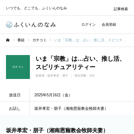
いつでも、どこでも、ふくいんのなみ
記事検索
ログイン
会員登録
番組
ガチコミ
いま「宗教」は…占い、推し活、スピリチュアリティー
ホーム
いま「宗教」は…占い、推し活、
スピリチュアリティー
ガチコミ
投稿者 :
坂井孝宏・朋子
再生回数：352
放送日
2025年5月16日（金）
お話し
坂井孝宏・朋子（湘南恩寵教会牧師夫妻）
坂井孝宏・朋子（湘南恩寵教会牧師夫妻）