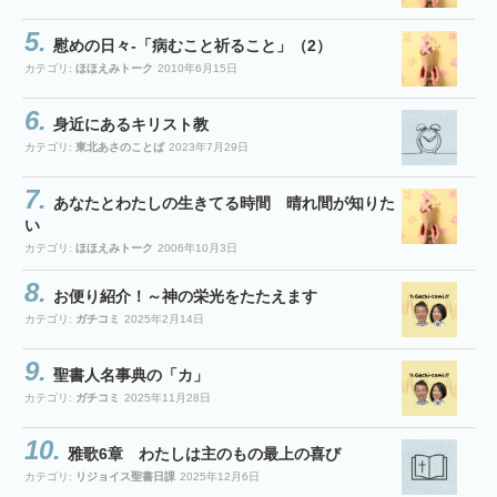
慰めの日々-「病むこと祈ること」（2）
カテゴリ:
ほほえみトーク
2010年6月15日
身近にあるキリスト教
カテゴリ:
東北あさのことば
2023年7月29日
あなたとわたしの生きてる時間 晴れ間が知りた
い
カテゴリ:
ほほえみトーク
2006年10月3日
お便り紹介！～神の栄光をたたえます
カテゴリ:
ガチコミ
2025年2月14日
聖書人名事典の「カ」
カテゴリ:
ガチコミ
2025年11月28日
雅歌6章 わたしは主のもの最上の喜び
カテゴリ:
リジョイス聖書日課
2025年12月6日