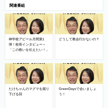
関連番組
神学校アピール月間第1
どうして教会行かないの？
弾！校長インタビュー～
「この救いを伝えたい！」
たけちゃんのマグマを掘り
GreenDaysで会いましょ
下げる回
う！