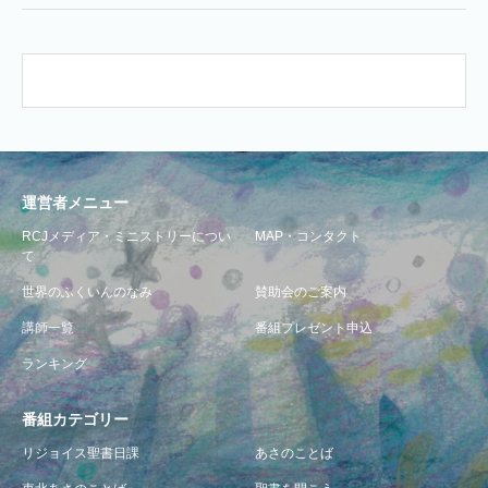
運営者メニュー
RCJメディア・ミニストリーについ
MAP・コンタクト
て
世界のふくいんのなみ
賛助会のご案内
講師一覧
番組プレゼント申込
ランキング
番組カテゴリー
リジョイス聖書日課
あさのことば