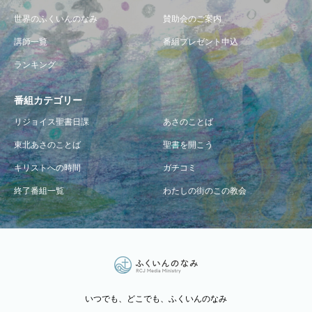
世界のふくいんのなみ
賛助会のご案内
講師一覧
番組プレゼント申込
ランキング
番組カテゴリー
リジョイス聖書日課
あさのことば
東北あさのことば
聖書を開こう
キリストへの時間
ガチコミ
終了番組一覧
わたしの街のこの教会
いつでも、どこでも、ふくいんのなみ