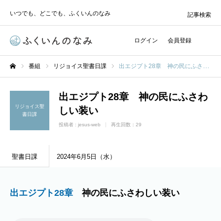
いつでも、どこでも、ふくいんのなみ
記事検索
ログイン
会員登録
番組
リジョイス聖書日課
出エジプト28章 神の民にふさわしい装い
ホーム
出エジプト28章 神の民にふさわ
リジョイス聖
しい装い
書日課
投稿者 :
jesus-web
再生回数：29
聖書日課
2024年6月5日（水）
出エジプト28章
神の民にふさわしい装い