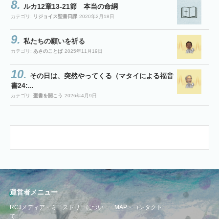
ルカ12章13-21節 本当の命綱
カテゴリ:
リジョイス聖書日課
2020年2月18日
私たちの願いを祈る
カテゴリ:
あさのことば
2025年11月19日
その日は、突然やってくる（マタイによる福音
書24:...
カテゴリ:
聖書を開こう
2026年4月9日
運営者メニュー
RCJメディア・ミニストリーについ
MAP・コンタクト
て