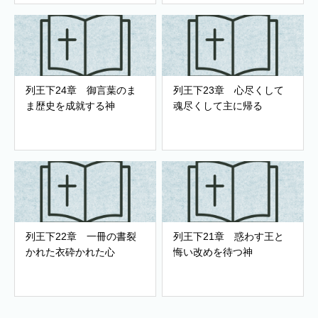
列王下24章 御言葉のま
列王下23章 心尽くして
ま歴史を成就する神
魂尽くして主に帰る
列王下22章 一冊の書裂
列王下21章 惑わす王と
かれた衣砕かれた心
悔い改めを待つ神