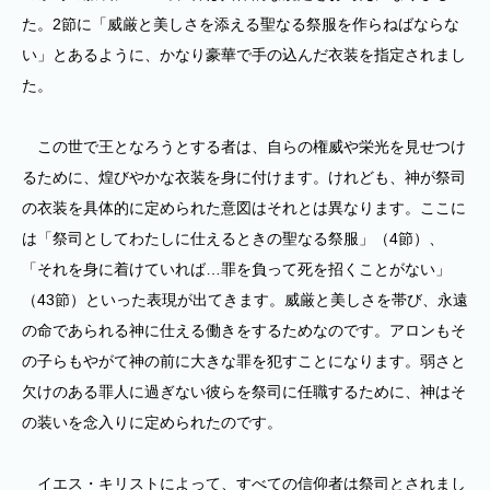
た。2節に「威厳と美しさを添える聖なる祭服を作らねばならな
い」とあるように、かなり豪華で手の込んだ衣装を指定されまし
た。
この世で王となろうとする者は、自らの権威や栄光を見せつけ
るために、煌びやかな衣装を身に付けます。けれども、神が祭司
の衣装を具体的に定められた意図はそれとは異なります。ここに
は「祭司としてわたしに仕えるときの聖なる祭服」（4節）、
「それを身に着けていれば…罪を負って死を招くことがない」
（43節）といった表現が出てきます。威厳と美しさを帯び、永遠
の命であられる神に仕える働きをするためなのです。アロンもそ
の子らもやがて神の前に大きな罪を犯すことになります。弱さと
欠けのある罪人に過ぎない彼らを祭司に任職するために、神はそ
の装いを念入りに定められたのです。
イエス・キリストによって、すべての信仰者は祭司とされまし