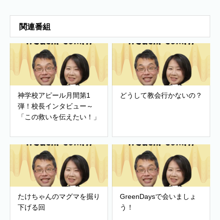
関連番組
神学校アピール月間第1
どうして教会行かないの？
弾！校長インタビュー～
「この救いを伝えたい！」
たけちゃんのマグマを掘り
GreenDaysで会いましょ
下げる回
う！