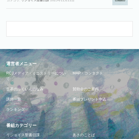
カテゴリ:
リジョイス聖書日課
2025年11月11日
運営者メニュー
RCJメディア・ミニストリーについ
MAP・コンタクト
て
世界のふくいんのなみ
賛助会のご案内
講師一覧
番組プレゼント申込
ランキング
番組カテゴリー
リジョイス聖書日課
あさのことば