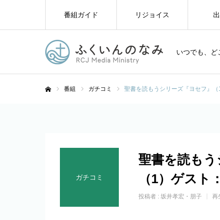
番組ガイド
リジョイス
出
いつでも、ど
番組
ガチコミ
聖書を読もうシリーズ『ヨセフ』（
ホーム
聖書を読もう
（1）ゲスト
ガチコミ
投稿者 :
坂井孝宏・朋子
再