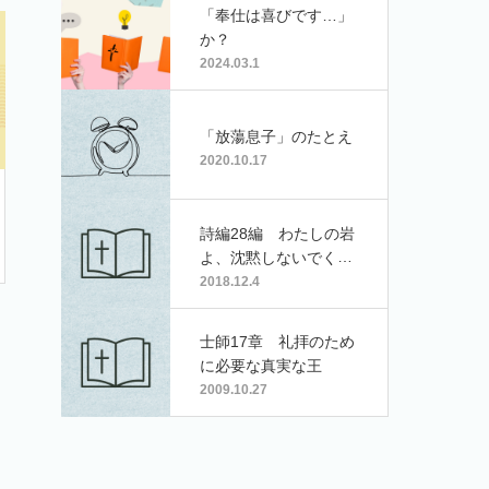
「奉仕は喜びです…」
か？
2024.03.1
「放蕩息子」のたとえ
2020.10.17
詩編28編 わたしの岩
よ、沈黙しないでくだ
さい
2018.12.4
士師17章 礼拝のため
に必要な真実な王
2009.10.27