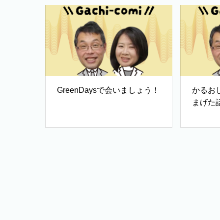
GreenDaysで会いましょう！
かるお
まげた