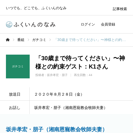
いつでも、どこでも、ふくいんのなみ
記事検索
ログイン
会員登録
番組
ガチコミ
「30歳まで待ってください」〜神様との約束ゲスト：K1さん
ホーム
「30歳まで待ってください」〜神
様との約束ゲスト：K1さん
ガチコミ
投稿者 :
坂井孝宏・朋子
再生回数：44
放送日
２０２０年８月２８日（金）
お話し
坂井孝宏・朋子（湘南恩寵教会牧師夫妻）
坂井孝宏・朋子（湘南恩寵教会牧師夫妻）