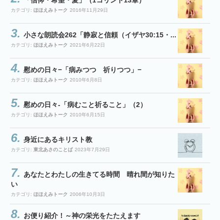
「信仰・希望・愛」（1コリント13章）
カテゴリ:
ほほえみトーク
2016年11月29日
小さな朗読会262「静寂と信頼（イザヤ30:15・...
カテゴリ:
ほほえみトーク
2021年6月22日
慰めの日々−「病みつつ 祈りつつ」−
カテゴリ:
ほほえみトーク
2010年6月8日
慰めの日々-「病むこと祈ること」（2）
カテゴリ:
ほほえみトーク
2010年6月15日
身近にあるキリスト教
カテゴリ:
東北あさのことば
2023年7月29日
あなたとわたしの生きてる時間 晴れ間が知りた
い
カテゴリ:
ほほえみトーク
2006年10月3日
お便り紹介！～神の栄光をたたえます