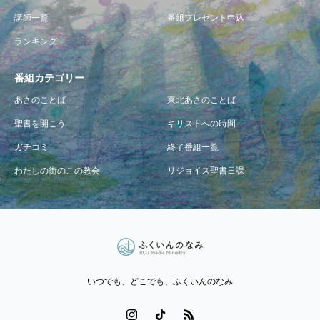
講師一覧
番組プレゼント申込
ランキング
番組カテゴリー
あさのことば
東北あさのことば
聖書を開こう
キリストへの時間
ガチコミ
終了番組一覧
わたしの街のこの教会
リジョイス聖書日課
いつでも、どこでも、ふくいんのなみ