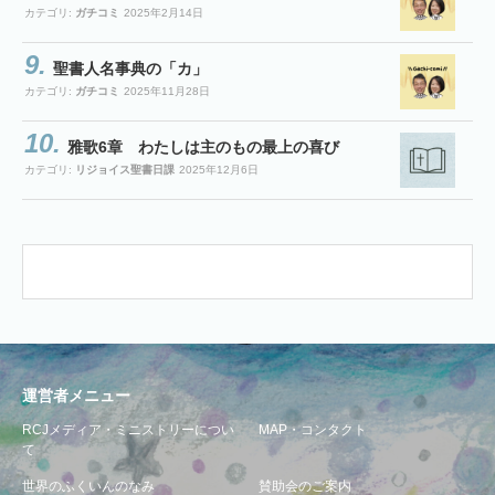
カテゴリ:
ガチコミ
2025年2月14日
聖書人名事典の「カ」
カテゴリ:
ガチコミ
2025年11月28日
雅歌6章 わたしは主のもの最上の喜び
カテゴリ:
リジョイス聖書日課
2025年12月6日
運営者メニュー
RCJメディア・ミニストリーについ
MAP・コンタクト
て
世界のふくいんのなみ
賛助会のご案内