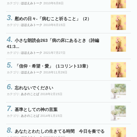
カテゴリ:
ほほえみトーク
2010年6月8日
慰めの日々-「病むこと祈ること」（2）
カテゴリ:
ほほえみトーク
2010年6月15日
小さな朗読会263「病の床にあるとき（詩編
41:3...
カテゴリ:
ほほえみトーク
2021年7月27日
「信仰・希望・愛」（1コリント13章）
カテゴリ:
ほほえみトーク
2016年11月29日
忘れないでください
カテゴリ:
あさのことば
2018年2月15日
基準としての神の言葉
カテゴリ:
あさのことば
2014年1月15日
あなたとわたしの生きてる時間 今日を奏でる