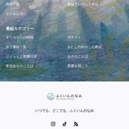
講師一覧
番組プレゼント申込
ランキング
番組カテゴリー
キリストへの時間
ガチコミ
終了番組一覧
わたしの街のこの教会
リジョイス聖書日課
あさのことば
東北あさのことば
聖書を開こう
いつでも、どこでも、ふくいんのなみ