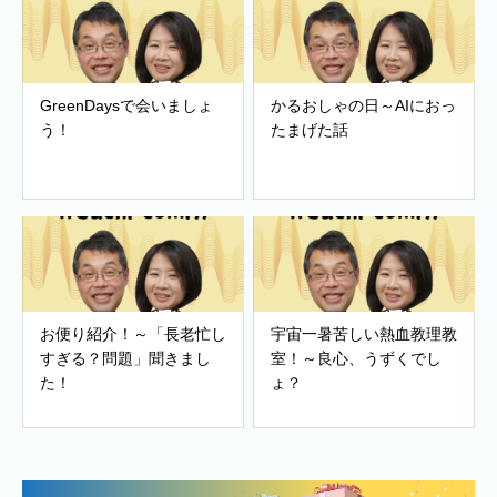
GreenDaysで会いましょ
かるおしゃの日～AIにおっ
う！
たまげた話
お便り紹介！～「長老忙し
宇宙一暑苦しい熱血教理教
すぎる？問題」聞きまし
室！～良心、うずくでし
た！
ょ？