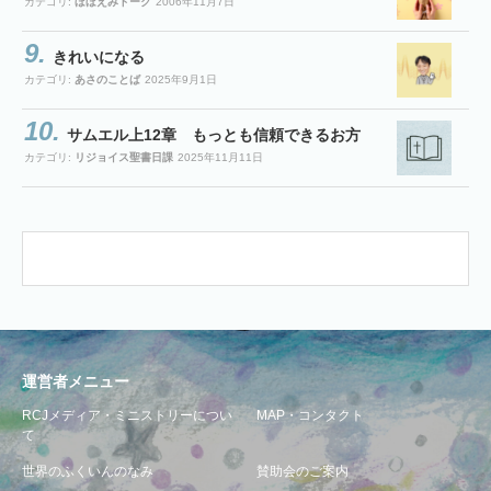
カテゴリ:
ほほえみトーク
2006年11月7日
きれいになる
カテゴリ:
あさのことば
2025年9月1日
サムエル上12章 もっとも信頼できるお方
カテゴリ:
リジョイス聖書日課
2025年11月11日
運営者メニュー
RCJメディア・ミニストリーについ
MAP・コンタクト
て
世界のふくいんのなみ
賛助会のご案内