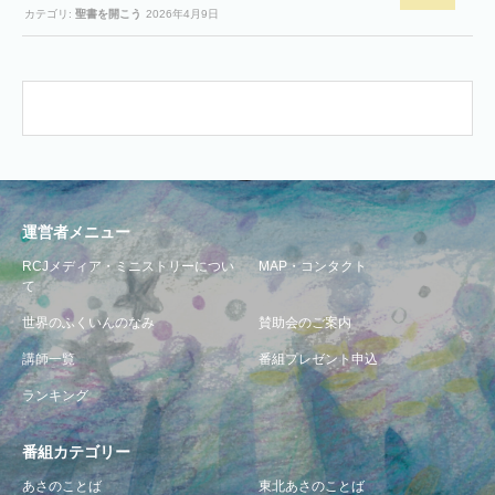
カテゴリ:
聖書を開こう
2026年4月9日
運営者メニュー
RCJメディア・ミニストリーについ
MAP・コンタクト
て
世界のふくいんのなみ
賛助会のご案内
講師一覧
番組プレゼント申込
ランキング
番組カテゴリー
あさのことば
東北あさのことば