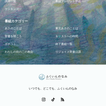
講師一覧
番組プレゼント申込
ランキング
番組カテゴリー
あさのことば
東北あさのことば
聖書を開こう
キリストへの時間
ガチコミ
終了番組一覧
わたしの街のこの教会
リジョイス聖書日課
いつでも、どこでも、ふくいんのなみ