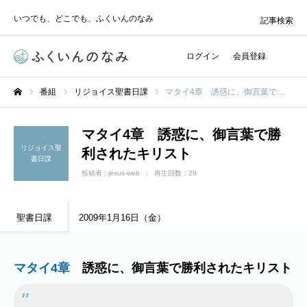
いつでも、どこでも、ふくいんのなみ
記事検索
ログイン
会員登録
番組
リジョイス聖書日課
マタイ4章 誘惑に、御言葉で勝利されたキリスト
ホーム
マタイ4章 誘惑に、御言葉で勝
リジョイス聖
利されたキリスト
書日課
投稿者 :
jesus-web
再生回数：29
聖書日課
2009年1月16日（金）
マタイ4章
誘惑に、御言葉で勝利されたキリスト