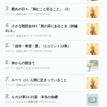
慰めの日々-「病むこと祈ること」（2）
カテゴリ:
ほほえみトーク
2010年6月15日
小さな朗読会263「病の床にあるとき（詩編
41:3...
カテゴリ:
ほほえみトーク
2021年7月27日
「信仰・希望・愛」（1コリント13章）
カテゴリ:
ほほえみトーク
2016年11月29日
神からの割当て
カテゴリ:
あさのことば
2019年10月22日
ルーツ（1）人間に定まっていること
カテゴリ:
ほほえみトーク
2009年8月4日
ルカ12章13-21節 本当の命綱
カテゴリ:
リジョイス聖書日課
2020年2月18日