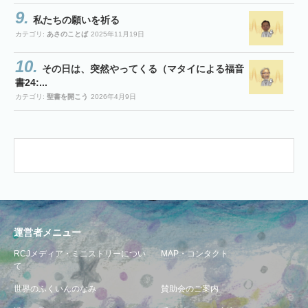
私たちの願いを祈る
カテゴリ:
あさのことば
2025年11月19日
その日は、突然やってくる（マタイによる福音
書24:...
カテゴリ:
聖書を開こう
2026年4月9日
運営者メニュー
RCJメディア・ミニストリーについ
MAP・コンタクト
て
世界のふくいんのなみ
賛助会のご案内