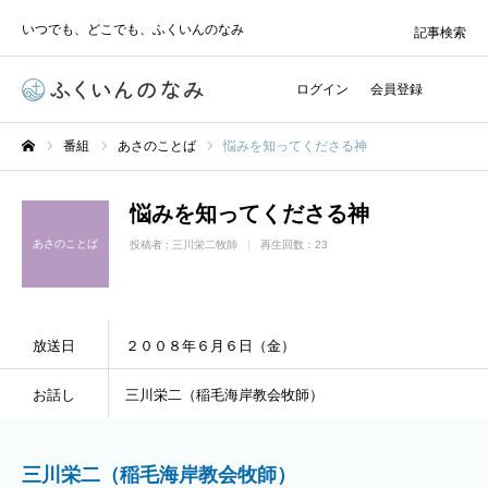
いつでも、どこでも、ふくいんのなみ
記事検索
ログイン
会員登録
番組
あさのことば
悩みを知ってくださる神
ホーム
悩みを知ってくださる神
あさのことば
投稿者 :
三川栄二牧師
再生回数：23
放送日
２００８年６月６日（金）
お話し
三川栄二（稲毛海岸教会牧師）
三川栄二（稲毛海岸教会牧師）