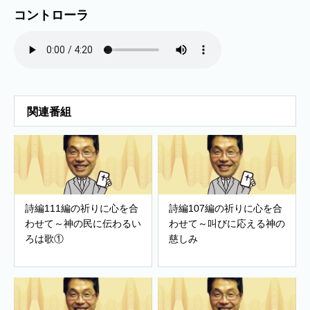
コントローラ
関連番組
詩編111編の祈りに心を合
詩編107編の祈りに心を合
わせて～神の民に伝わるい
わせて～叫びに応える神の
ろは歌①
慈しみ