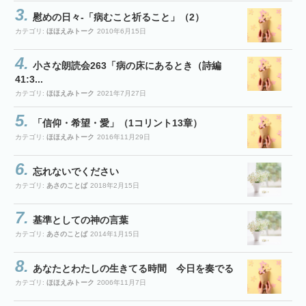
慰めの日々-「病むこと祈ること」（2）
カテゴリ:
ほほえみトーク
2010年6月15日
小さな朗読会263「病の床にあるとき（詩編
41:3...
カテゴリ:
ほほえみトーク
2021年7月27日
「信仰・希望・愛」（1コリント13章）
カテゴリ:
ほほえみトーク
2016年11月29日
忘れないでください
カテゴリ:
あさのことば
2018年2月15日
基準としての神の言葉
カテゴリ:
あさのことば
2014年1月15日
あなたとわたしの生きてる時間 今日を奏でる
カテゴリ:
ほほえみトーク
2006年11月7日