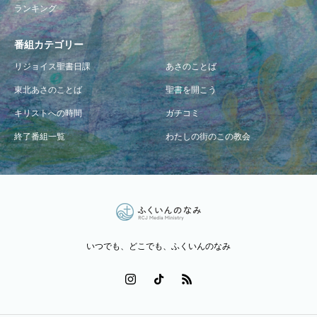
ランキング
番組カテゴリー
リジョイス聖書日課
あさのことば
東北あさのことば
聖書を開こう
キリストへの時間
ガチコミ
終了番組一覧
わたしの街のこの教会
いつでも、どこでも、ふくいんのなみ