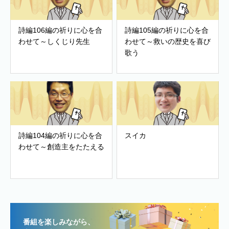
詩編106編の祈りに心を合
詩編105編の祈りに心を合
わせて～しくじり先生
わせて～救いの歴史を喜び
歌う
詩編104編の祈りに心を合
スイカ
わせて～創造主をたたえる
番組を楽しみながら、