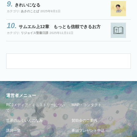
きれいになる
カテゴリ:
あさのことば
2025年9月1日
サムエル上12章 もっとも信頼できるお方
カテゴリ:
リジョイス聖書日課
2025年11月11日
運営者メニュー
RCJメディア・ミニストリーについ
MAP・コンタクト
て
世界のふくいんのなみ
賛助会のご案内
講師一覧
番組プレゼント申込