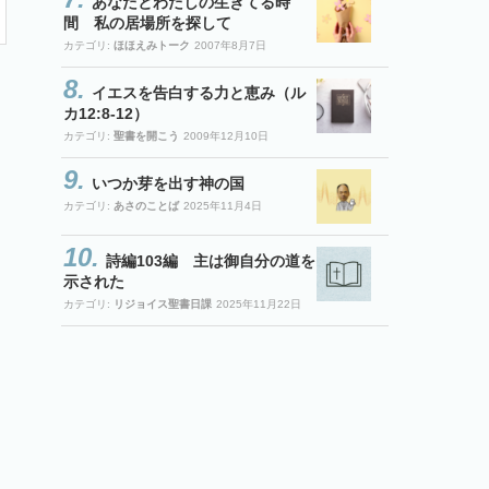
あなたとわたしの生きてる時
間 私の居場所を探して
カテゴリ:
ほほえみトーク
2007年8月7日
イエスを告白する力と恵み（ル
カ12:8-12）
カテゴリ:
聖書を開こう
2009年12月10日
いつか芽を出す神の国
カテゴリ:
あさのことば
2025年11月4日
詩編103編 主は御自分の道を
示された
カテゴリ:
リジョイス聖書日課
2025年11月22日