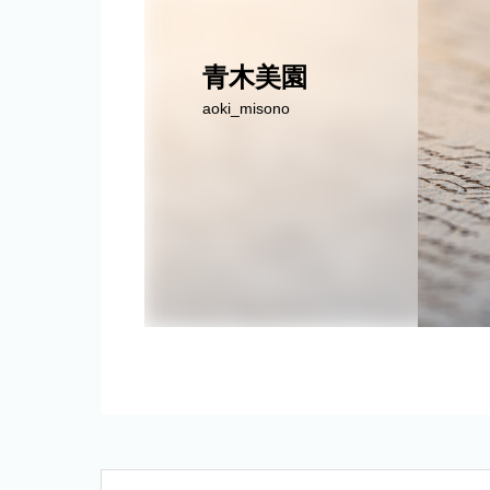
青木美園
aoki_misono