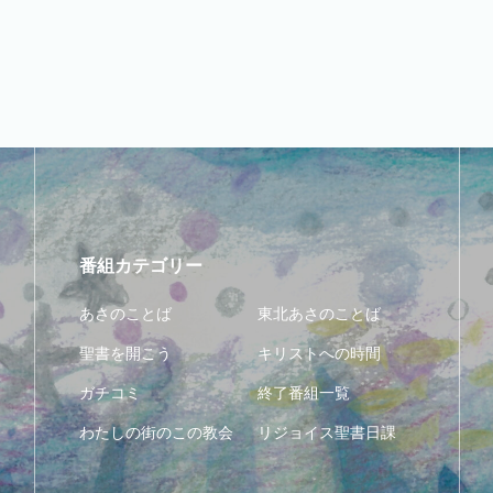
番組カテゴリー
あさのことば
東北あさのことば
聖書を開こう
キリストへの時間
ガチコミ
終了番組一覧
わたしの街のこの教会
リジョイス聖書日課