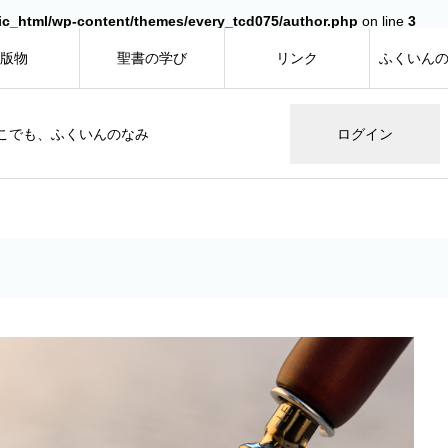
ic_html/wp-content/themes/every_tcd075/author.php
on line
3
版物
聖書の学び
リンク
ふくいん
こでも、ふくいんのなみ
ログイン