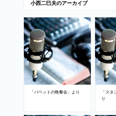
小西二巳夫のアーカイブ
「バベットの晩餐会」より
「スタ
り