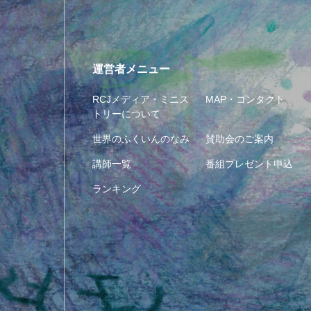
運営者メニュー
RCJメディア・ミニス
MAP・コンタクト
トリーについて
世界のふくいんのなみ
賛助会のご案内
講師一覧
番組プレゼント申込
ランキング