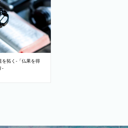
道を拓く-「仏果を得
-