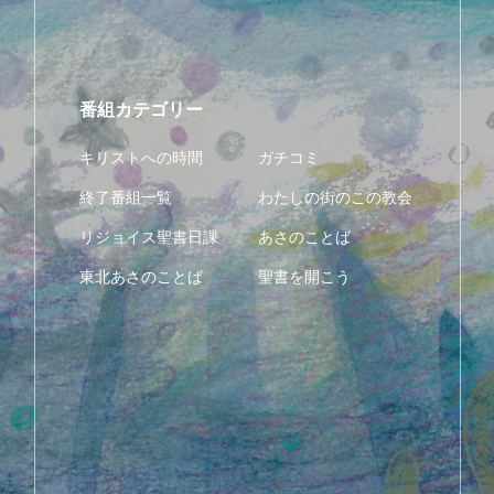
番組カテゴリー
キリストへの時間
ガチコミ
終了番組一覧
わたしの街のこの教会
リジョイス聖書日課
あさのことば
東北あさのことば
聖書を開こう