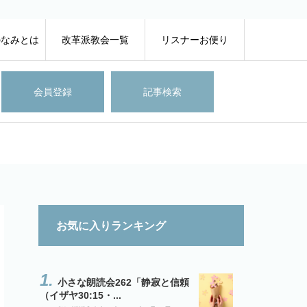
のなみとは
改革派教会一覧
リスナーお便り
会員登録
記事検索
お気に入りランキング
小さな朗読会262「静寂と信頼
（イザヤ30:15・...