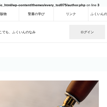
ic_html/wp-content/themes/every_tcd075/author.php
on line
3
版物
聖書の学び
リンク
ふくいん
こでも、ふくいんのなみ
ログイン