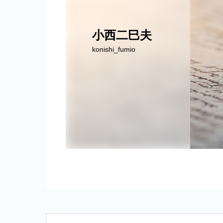
小西二巳夫
konishi_fumio