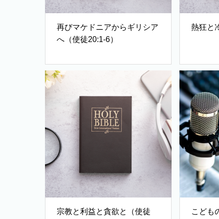
再びマケドニアからギリシア
熱狂と冷
へ（使徒20:1-6）
宗教と利益と貪欲と（使徒
こども