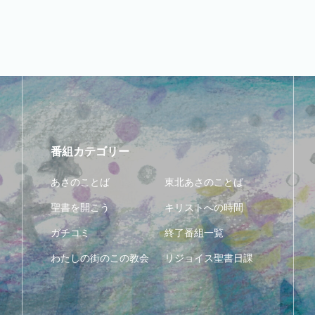
番組カテゴリー
あさのことば
東北あさのことば
聖書を開こう
キリストへの時間
ガチコミ
終了番組一覧
わたしの街のこの教会
リジョイス聖書日課