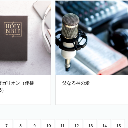
督ガリオン（使徒
父なる神の愛
16）
7
8
9
10
11
12
13
14
15