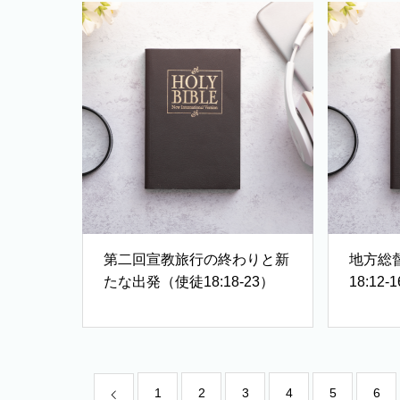
第二回宣教旅行の終わりと新
地方総
たな出発（使徒18:18-23）
18:12-
1
2
3
4
5
6