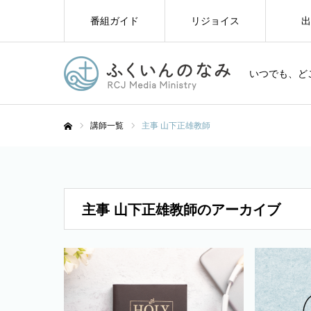
番組ガイド
リジョイス
出
いつでも、ど
講師一覧
主事 山下正雄教師
ホーム
主事 山下正雄教師のアーカイブ