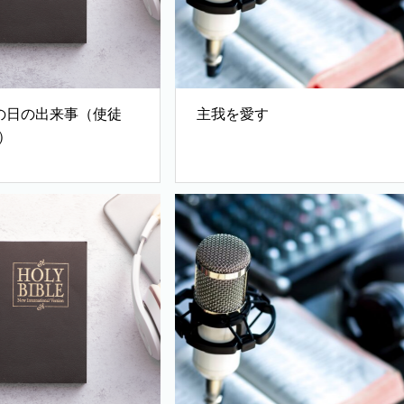
の日の出来事（使徒
主我を愛す
2）