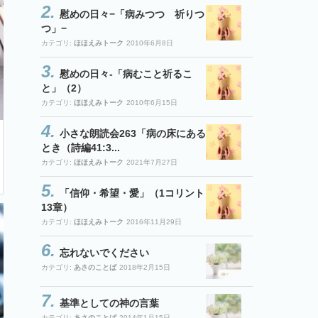
慰めの日々−「病みつつ 祈りつ
つ」−
カテゴリ:
ほほえみトーク
2010年6月8日
慰めの日々-「病むこと祈るこ
と」（2）
カテゴリ:
ほほえみトーク
2010年6月15日
小さな朗読会263「病の床にある
とき（詩編41:3...
カテゴリ:
ほほえみトーク
2021年7月27日
「信仰・希望・愛」（1コリント
13章）
カテゴリ:
ほほえみトーク
2016年11月29日
忘れないでください
カテゴリ:
あさのことば
2018年2月15日
基準としての神の言葉
カテゴリ:
あさのことば
2014年1月15日